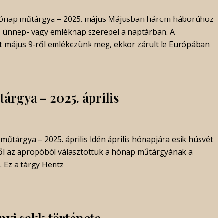
hónap műtárgya – 2025. május Májusban három háborúhoz
t ünnep- vagy emléknap szerepel a naptárban. A
 május 9-ről emlékezünk meg, ekkor zárult le Európában
árgya – 2025. április
műtárgya – 2025. április Idén április hónapjára esik húsvét
ől az apropóból választottuk a hónap műtárgyának a
. Ez a tárgy Hentz
yi sakk története