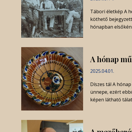
Tábori életkép A 
köthető bejegyzet
hónapban elsőként
A hónap műt
2025.04.01.
Díszes tál A hónap 
ünnepe, ezért ebb
képen látható tálat
A mezőberén