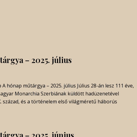
árgya – 2025. július
 A hónap műtárgya – 2025. július Július 28-án lesz 111 éve,
agyar Monarchia Szerbiának küldött hadüzenetével
 század, és a történelem első világméretű háborús
árgya – 2025. június