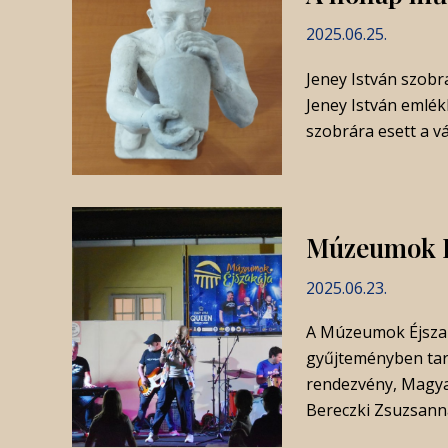
2025.06.25.
Jeney István szobr
Jeney István emlék
szobrára esett a vá
Múzeumok É
2025.06.23.
A Múzeumok Éjszaká
gyűjteményben tart
rendezvény, Magya
Bereczki Zsuzsann