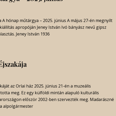
a A hónap műtárgya – 2025. június A május 27-én megnyílt
kiállítás apropóján Jeney István Ivó bányász nevű gipsz
lasztás. Jeney István 1936
jszakája
ját az Orlai ház 2025. június 21-én a muzeális
otta meg. Ez egy külföldi mintán alapuló kulturális
rországon először 2002-ben szervezték meg. Madarászné
a alpolgármester