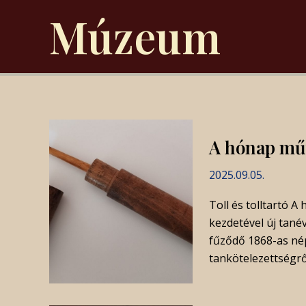
Skip
Post
Múzeum
to
pagination
content
A hónap műt
2025.09.05.
Toll és tolltartó 
kezdetével új tan
fűződő 1868-as nép
tankötelezettségről