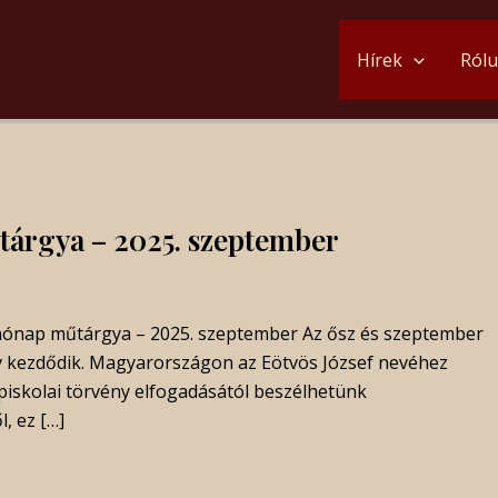
Hírek
Ról
árgya – 2025. szeptember
A hónap műtárgya – 2025. szeptember Az ősz és szeptember
év kezdődik. Magyarországon az Eötvös József nevéhez
iskolai törvény elfogadásától beszélhetünk
, ez […]