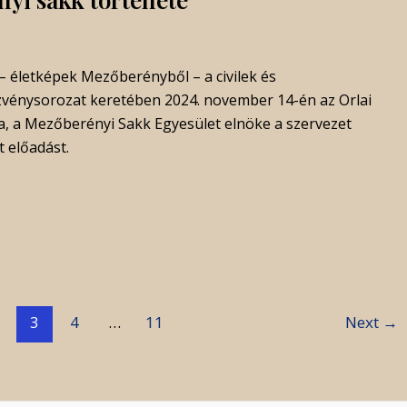
 életképek Mezőberényből – a civilek és
zvénysorozat keretében 2024. november 14-én az Orlai
a, a Mezőberényi Sakk Egyesület elnöke a szervezet
t előadást.
3
4
…
11
Next
→