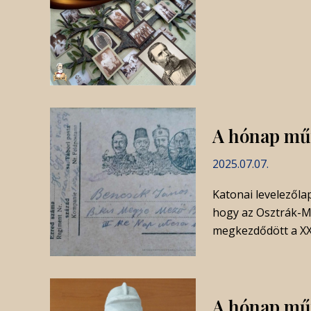
A hónap műt
2025.07.07.
Katonai levelezőlap
hogy az Osztrák-M
megkezdődött a XX.
A hónap műt