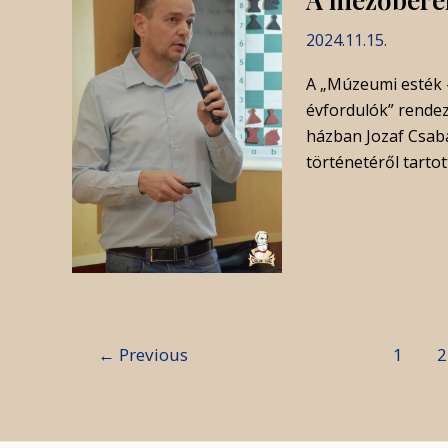
2024.11.15.
A „Múzeumi esték –
évfordulók” rende
házban Jozaf Csab
történetéről tartot
←
Previous
1
2