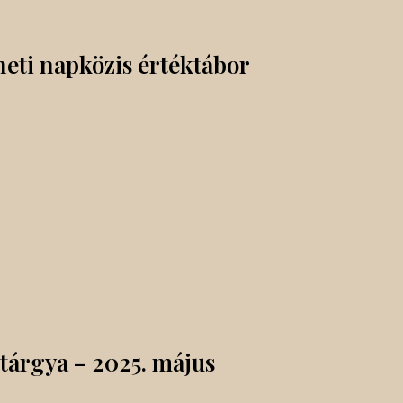
neti napközis értéktábor
árgya – 2025. május