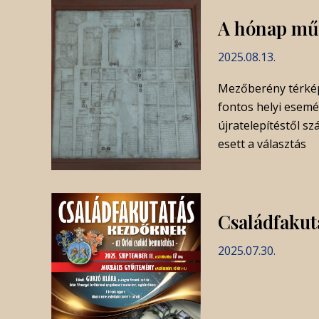
A hónap műt
2025.08.13.
Mezőberény térké
fontos helyi esemé
újratelepítéstől s
esett a választás
Családfakut
2025.07.30.